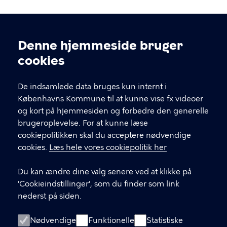
"Ingen er fejlfri, og det skal der være plads til".
Denne hjemmeside bruger
Cookieindstillinger
cookies
De indsamlede data bruges kun internt i
Københavns Kommune til at kunne vise fx videoer
og kort på hjemmesiden og forbedre den generelle
KONTAKT
brugeroplevelse. For at kunne læse
cookiepolitikken skal du acceptere nødvendige
Borups Allé 177, 2400 København NV
cookies.
Læs hele vores cookiepolitik her
kejd@kk.dk
Du kan ændre dine valg senere ved at klikke på
'Cookieindstillinger', som du finder som link
70 80 80 00
nederst på siden.
LINKS
Nødvendige
Funktionelle
Statistiske